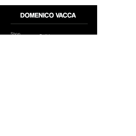
Shop
Politica reso
About
Privacy Policy
Media
Termini & Condizioni
Contatti
FLAGSHIP STORES:
ROMA: Via della Croce 5
(Piazza di Spagna)
(+39)
0686876881
BARI: Via Calefati 61/D
(Via Sparano)
(+39)
0809641236
info@domenicovacca.com