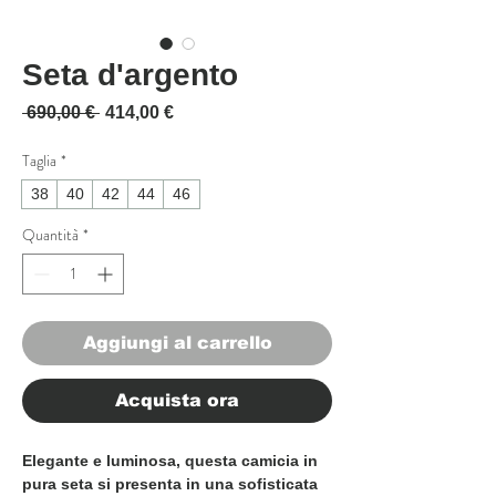
Seta d'argento
Prezzo regolare
Prezzo scontato
 690,00 € 
414,00 €
Taglia
*
38
40
42
44
46
Quantità
*
Aggiungi al carrello
Acquista ora
Elegante e luminosa, questa camicia in
pura seta si presenta in una sofisticata