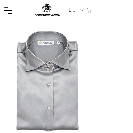
EUR (€)