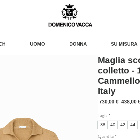
CH
UOMO
DONNA
SU MISURA
Maglia sc
colletto -
Cammello
Italy
Prezzo r
 730,00 € 
438,00 
Taglia
*
38
40
42
44
Quantità
*