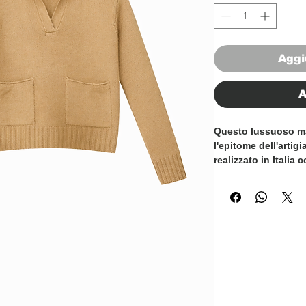
Aggi
A
Questo lussuoso ma
l'epitome dell'artig
realizzato in Italia
dettagli. Il caldo 
di eleganza a qual
l'aggiunta perfetta 
Realizzato al 100% 
comfort supremo e un
V e il design del co
sofisticato e senza
alle occasioni casua
vostro stile con q
Italy, un pezzo impe