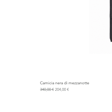
Camicia nera di mezzanotte
Prezzo regolare
Prezzo scontato
340,00 €
204,00 €