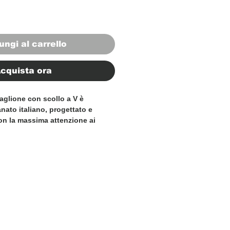
ungi al carrello
cquista ora
glione con scollo a V è
ianato italiano, progettato e
 con la massima attenzione ai
color cammello aggiunge un tocco
siasi ensemble, rendendolo
al vostro guardaroba invernale.
in lana, questo maglione offre un
a qualità senza pari. Il collo a
lletto conferiscono un look
 tempo, rendendolo adatto sia
l che a quelle formali. Elevate il
uesto maglione 100% Made in
rdibile della nostra collezione.