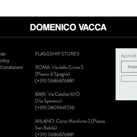
FLASGSHIP STORES
eso
Iscrivit
olicy
R
OMA: Via della Croce 5
 Condizioni
(Piazza di Spagna)
(+39) 0686876881
BARI: Via Calefati 61/D
(Via Sparano)
(+39) 0809641236
MILANO: Corso Monforte 2 (Piazza
San Babila)
(+39) 0686876881