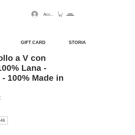
Accedi
GIFT CARD
STORIA
ollo a V con
 100% Lana -
 - 100% Made in
egolare
Prezzo scontato
€
46