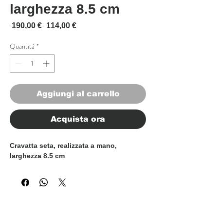
larghezza 8.5 cm
Prezzo regolare
Prezzo scontato
 190,00 € 
114,00 €
Quantità
*
Aggiungi al carrello
Acquista ora
Cravatta seta, realizzata a mano,
larghezza 8.5 cm