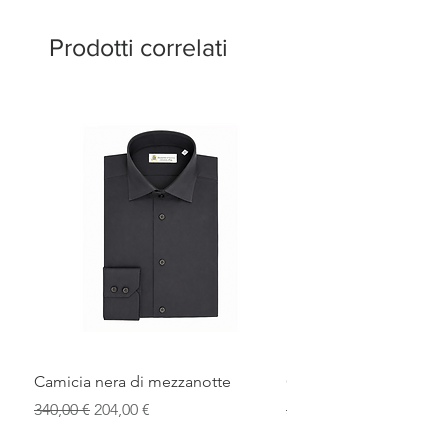
Prodotti correlati
Camicia nera di mezzanotte
Camicia elegante blu r
Prezzo regolare
Prezzo scontato
Prezzo regolare
340,00 €
204,00 €
340,00 €