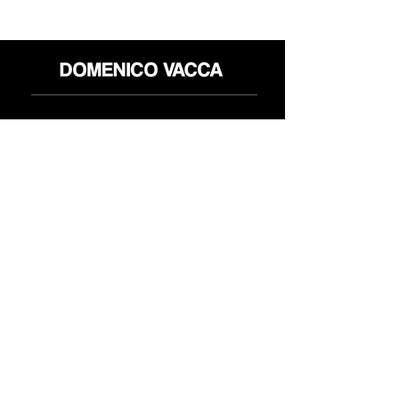
Shop
Politica reso
About
Privacy Policy
Media
Termini & Condizioni
Contatti
FLAGSHIP STORES:
ROMA: Via della Croce 5
(Piazza di Spagna)
(+39)
0686876881
BARI: Via Calefati 61/D
(Via Sparano)
(+39)
0809641236