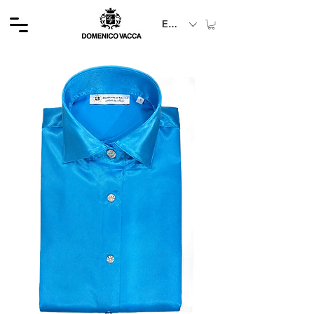
EUR (€)