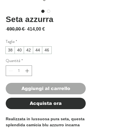
Seta azzurra
Prezzo regolare
Prezzo scontato
 690,00 € 
414,00 €
Taglia
*
38
40
42
44
46
Quantità
*
Aggiungi al carrello
Acquista ora
Realizzata in lussuosa pura seta, questa
splendida camicia blu azzurro incarna