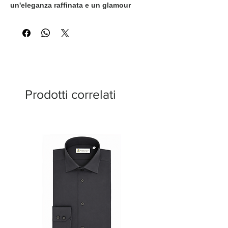
un'eleganza raffinata e un glamour
contemporaneo. La finitura luminosa
esalta la ricchezza del colore, mentre i
bottoni in cristallo Swarovski
aggiungono un tocco di brillantezza
sofisticato. Pensata per le donne che
apprezzano il lusso senza tempo e
l'inconfondibile stile italiano.
Prodotti correlati