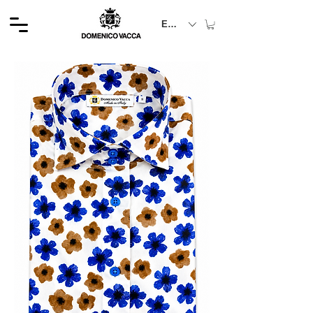
EUR (€)