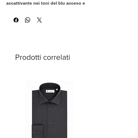
accattivante nei toni del blu acceso e
del tabacco caldo. L'armoniosa
combinazione di colori crea un look
distintivo e contemporaneo, mentre il
tessuto leggero offre comfort e
versatilità per ogni occasione. Una
raffinata espressione di stile e
artigianalità italiana.
Prodotti correlati