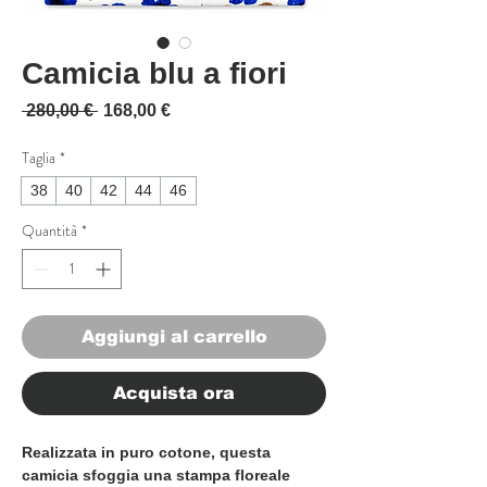
Camicia blu a fiori
Prezzo regolare
Prezzo scontato
 280,00 € 
168,00 €
Taglia
*
38
40
42
44
46
Quantità
*
Aggiungi al carrello
Acquista ora
Realizzata in puro cotone, questa
camicia sfoggia una stampa floreale