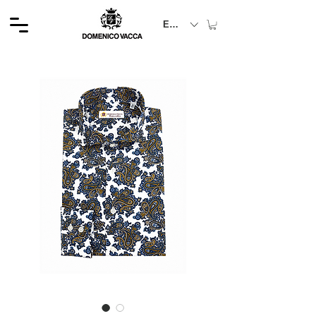
EUR (€)