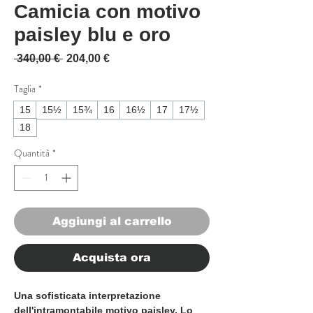
Camicia con motivo
paisley blu e oro
Prezzo regolare
Prezzo scontato
 340,00 € 
204,00 €
Taglia
*
15
15½
15¾
16
16½
17
17½
18
Quantità
*
Aggiungi al carrello
Acquista ora
Una sofisticata interpretazione
dell'intramontabile motivo paisley. Lo