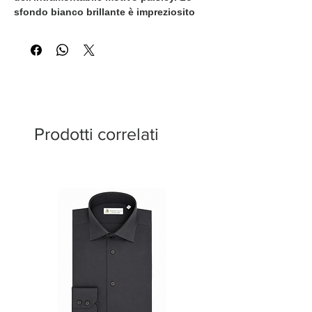
sfondo bianco brillante è impreziosito
da ricchi dettagli blu e oro, creando una
camicia che coniuga con disinvoltura
l'eleganza classica con lo stile
contemporaneo. Perfetta sia per look
casual raffinati che per occasioni serali
di classe.
Prodotti correlati