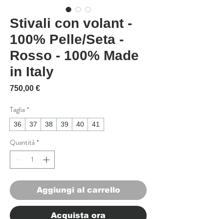
Stivali con volant -
100% Pelle/Seta -
Rosso - 100% Made
in Italy
Prezzo
750,00 €
Taglia
*
36
37
38
39
40
41
Quantità
*
Aggiungi al carrello
Acquista ora