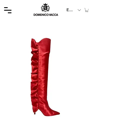
EUR (€)