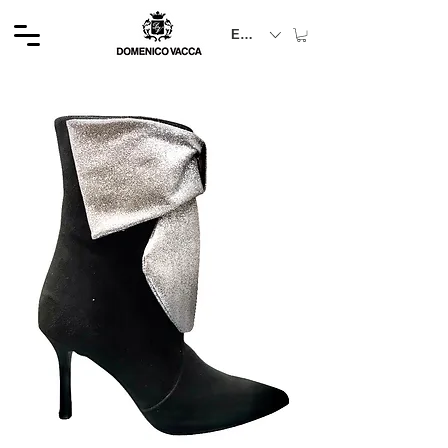
EUR (€)