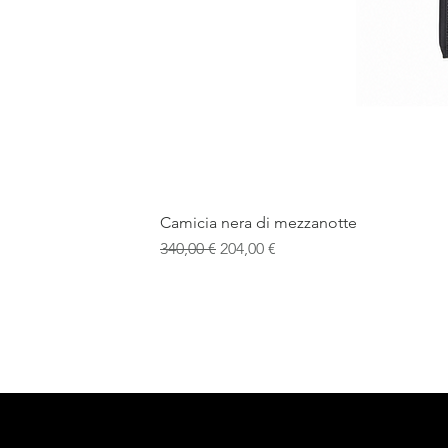
Camicia nera di mezzanotte
Prezzo regolare
Prezzo scontato
340,00 €
204,00 €