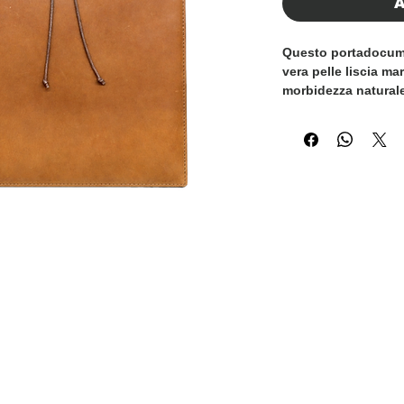
A
Questo portadocume
vera pelle liscia ma
morbidezza naturale,
La calda tonalità m
tempo, rendendolo a
che quotidiano.
Il design pulito e m
pratico e spazioso,
contratti e fogli fi
alta qualità e le cu
durata nel tempo, me
di trasportarlo faci
Un accessorio raffin
qualità, funzionalit
come regalo profes