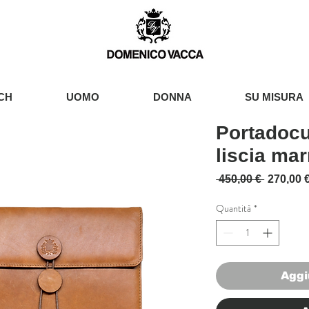
CH
UOMO
DONNA
SU MISURA
Portadocu
liscia ma
Prezzo r
 450,00 € 
270,00 
Quantità
*
Aggi