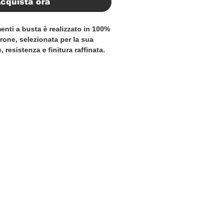
cquista ora
nti a busta è realizzato in 100%
rrone, selezionata per la sua
 resistenza e finitura raffinata.
arrone ne esalta l’eleganza senza
datto sia all’uso professionale
inimalista offre un interno
 ideale per contenere documenti,
no al formato A4. La lavorazione di
citure precise garantiscono
ntre il profilo sottile consente
lmente in valigetta o a mano.
ato per chi apprezza materiali di
à e lusso discreto, perfetto anche
sionale.