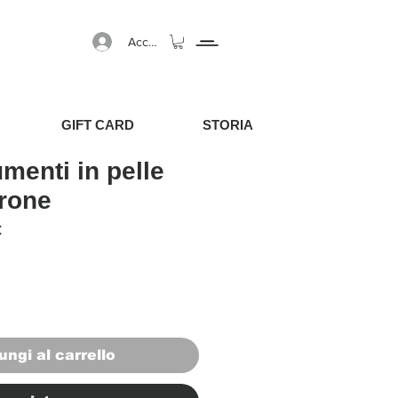
Accedi
GIFT CARD
STORIA
menti in pelle
rrone
egolare
Prezzo scontato
€
ungi al carrello