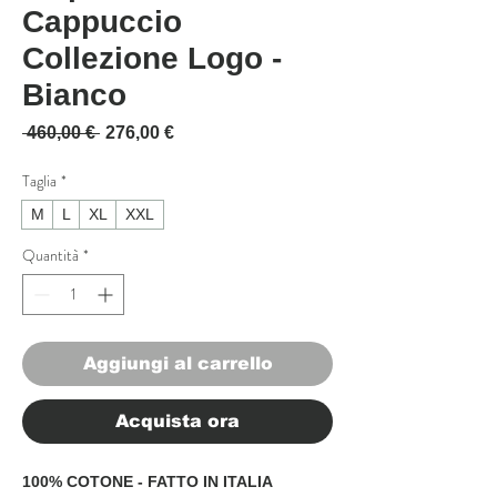
Cappuccio
Collezione Logo -
Bianco
Prezzo regolare
Prezzo scontato
 460,00 € 
276,00 €
Taglia
*
M
L
XL
XXL
Quantità
*
Aggiungi al carrello
Acquista ora
100% COTONE - FATTO IN ITALIA