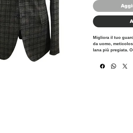
Aggi
A
Migliora il tuo guar
da uomo, meticolosam
lana più pregiata. 
foderato per una s
superiore, offrendo
negli anni a venire. 
misura alla perfezi
l'eleganza e la raff
l'artigianato italian
partecipando a un 
desideri fare una dic
abiti 100% Made in 
della raffinatezza. 
la maestria artigian
eleva il tuo look co
italiana.