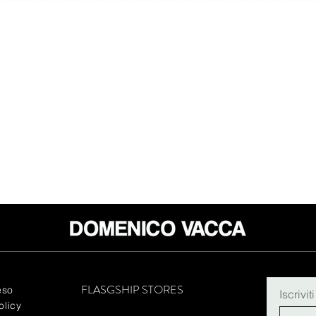
FLASGSHIP STORES
eso
Iscrivit
olicy