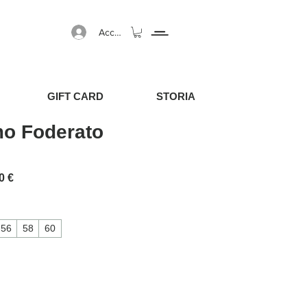
Accedi
GIFT CARD
STORIA
mo Foderato
regolare
Prezzo scontato
0 €
56
58
60