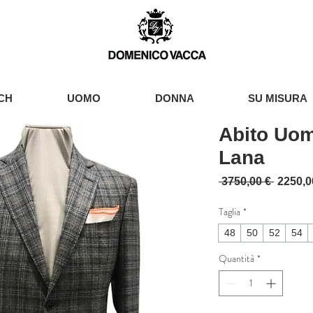
CH
UOMO
DONNA
SU MISURA
Abito Uo
Lana
Prezzo 
 3750,00 € 
2250,0
Taglia
*
48
50
52
54
Quantità
*