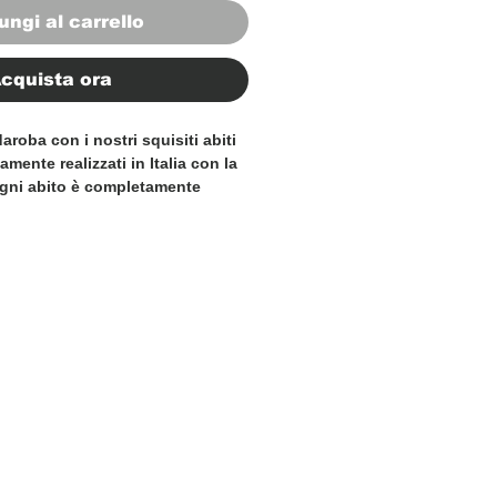
ungi al carrello
cquista ora
daroba con i nostri squisiti abiti
ente realizzati in Italia con la
Ogni abito è completamente
ensazione lussuosa e una qualità
 comfort e stile che dureranno
I nostri abiti sono realizzati su
one, mettendo in mostra
inatezza senza tempo per cui
o è rinomato. Che tu stia
evento formale o semplicemente
hiarazione in ufficio, i nostri
Italy sono l'emblema del lusso e
Concediti la qualità senza pari e
ale dei nostri abiti da uomo ed
n un tocco di raffinatezza