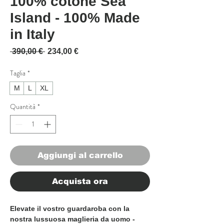
100% cotone Sea
Island - 100% Made
in Italy
Prezzo regolare
Prezzo scontato
 390,00 € 
234,00 €
Taglia
*
M
L
XL
Quantità
*
Aggiungi al carrello
Acquista ora
Elevate il vostro guardaroba con la
nostra lussuosa maglieria da uomo -