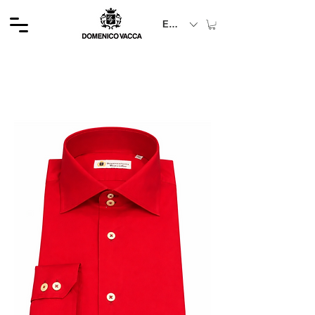
EUR (€)