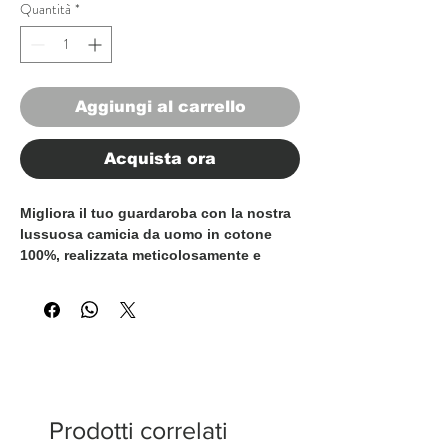
Quantità
*
Aggiungi al carrello
Acquista ora
Migliora il tuo guardaroba con la nostra
lussuosa camicia da uomo in cotone
100%, realizzata meticolosamente e
100% Made in Italy. Epitome della
raffinatezza italiana, questa camicia è
progettata per l'uomo moderno che
apprezza la qualità e lo stile. Con una
vestibilità sartoriale e un classico
colletto button-down, queste camicie
trasudano eleganza e raffinatezza. Il
tessuto in cotone premium è morbido al
Prodotti correlati
tatto e garantisce comfort per tutto il