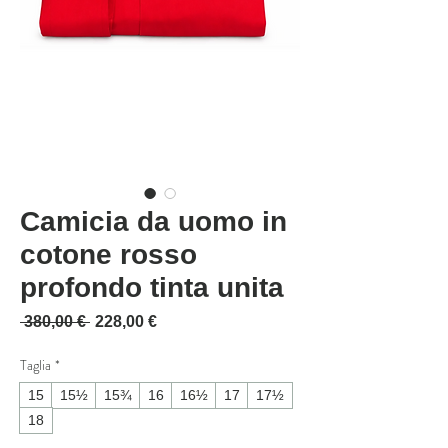
Camicia da uomo in
cotone rosso
profondo tinta unita
Prezzo regolare
Prezzo scontato
 380,00 € 
228,00 €
Taglia
*
15
15½
15¾
16
16½
17
17½
18