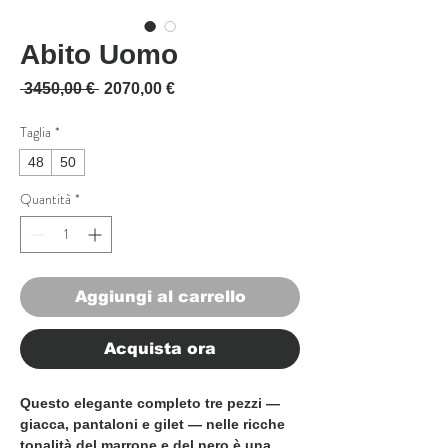
Abito Uomo
Prezzo regolare
Prezzo scontato
 3450,00 € 
2070,00 €
Taglia
*
48
50
Quantità
*
Aggiungi al carrello
Acquista ora
Questo elegante completo tre pezzi —
giacca, pantaloni e gilet — nelle ricche
tonalità del marrone e del nero è una