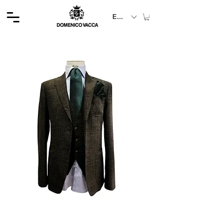
EUR (€)