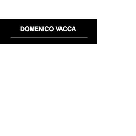
Shop
Politica reso
About
Privacy Policy
Media
Termini & Condizioni
Contatti
FLAGSHIP STORES:
ROMA: Via della Croce 5
(Piazza di Spagna)
(+39)
0686876881
BARI: Via Calefati 61/D
(Via Sparano)
(+39)
0809641236