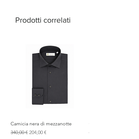
Prodotti correlati
Camicia nera di mezzanotte
Camicia elegante blu r
Prezzo regolare
Prezzo scontato
Prezzo regolare
340,00 €
204,00 €
340,00 €