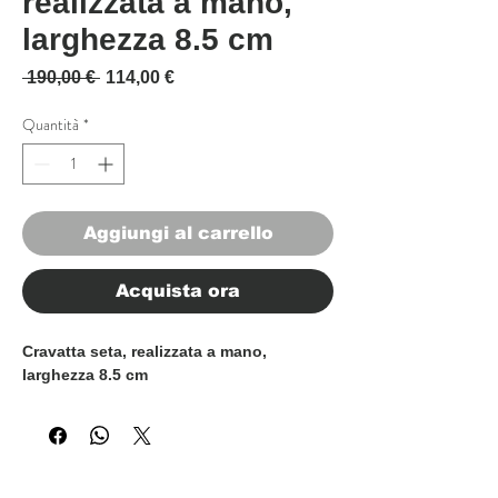
realizzata a mano,
larghezza 8.5 cm
Prezzo regolare
Prezzo scontato
 190,00 € 
114,00 €
Quantità
*
Aggiungi al carrello
Acquista ora
Cravatta seta, realizzata a mano,
larghezza 8.5 cm