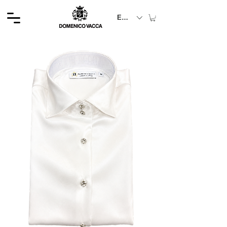
EUR (€)