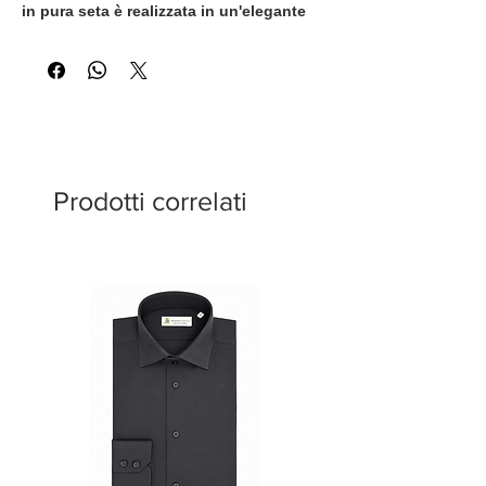
in pura seta è realizzata in un'elegante
tonalità di bianco che ne esalta la
silhouette morbida e fluida. Rifinita con
bottoni in cristallo Swarovski, offre un
perfetto equilibrio tra raffinatezza,
femminilità e artigianalità italiana.
Prodotti correlati