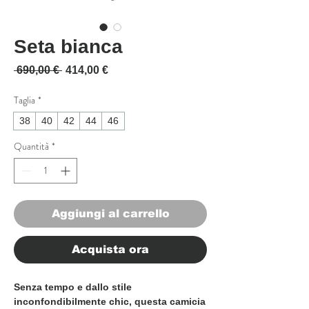
Seta bianca
Prezzo regolare
Prezzo scontato
 690,00 € 
414,00 €
Taglia
*
38
40
42
44
46
Quantità
*
Aggiungi al carrello
Acquista ora
Senza tempo e dallo stile
inconfondibilmente chic, questa camicia