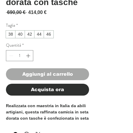
dorata con tasche
Prezzo regolare
Prezzo scontato
 690,00 € 
414,00 €
Taglia
*
38
40
42
44
46
Quantità
*
Aggiungi al carrello
Acquista ora
Realizzata con maestria in Italia da abili
artigiani, questa raffinata
camicia in seta
dorata con tasche
è confezionata in seta
pregiata, che offre una sensazione
eccezionalmente morbida, leggera e