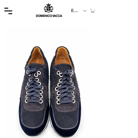
EUR (€)