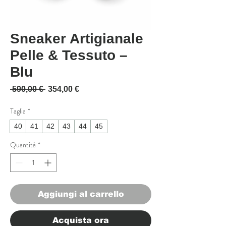
Sneaker Artigianale
Pelle & Tessuto –
Blu
Prezzo regolare
Prezzo scontato
 590,00 € 
354,00 €
Taglia
*
40
41
42
43
44
45
Quantità
*
Aggiungi al carrello
Acquista ora