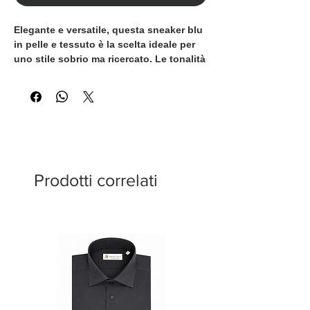
Elegante e versatile, questa sneaker blu
in pelle e tessuto è la scelta ideale per
uno stile sobrio ma ricercato. Le tonalità
profonde valorizzano il design pulito,
rendendo il modello perfetto sia per look
casual che smart-casual.
I dettagli in pelle garantiscono struttura
e qualità, mentre la suola sportiva
Prodotti correlati
assicura comfort e stabilità durante
l’uso quotidiano.