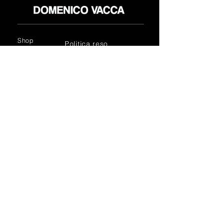
Shop
Politica reso
About
Privacy Policy
Media
Termini & Condizioni
Contatti
FLAGSHIP STORES:
ROMA: Via della Croce 5
(Piazza di Spagna)
(+39)
0686876881
BARI: Via Calefati 61/D
(Via Sparano)
(+39)
0809641236
info@domenicovacca.com