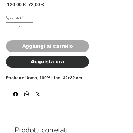
Prezzo regolare
Prezzo scontato
 120,00 € 
72,00 €
Quantità
*
Aggiungi al carrello
Acquista ora
Pochette Uomo, 100% Lino, 32x32 cm
Prodotti correlati