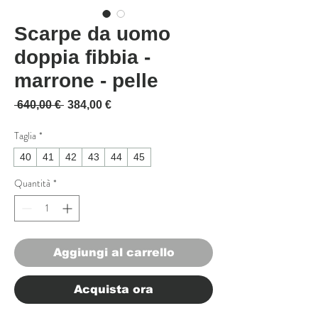
Scarpe da uomo
doppia fibbia -
marrone - pelle
Prezzo regolare
Prezzo scontato
 640,00 € 
384,00 €
Taglia
*
40
41
42
43
44
45
Quantità
*
Aggiungi al carrello
Acquista ora