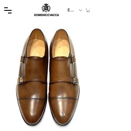
EUR (€)