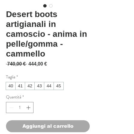
Desert boots
artigianali in
camoscio - anima in
pelle/gomma -
cammello
Prezzo regolare
Prezzo scontato
 740,00 € 
444,00 €
Taglia
*
40
41
42
43
44
45
Quantità
*
Aggiungi al carrello