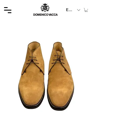
EUR (€)