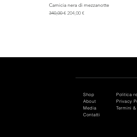
Camicia nera di mezzanotte
Prezzo regolare
Prezzo scontato
340,00 €
204,00 €
Shop
Politica r
About
Privacy P
Media
Termini &
Contatti