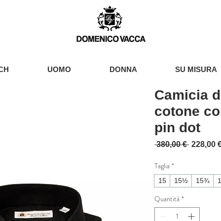
CH
UOMO
DONNA
SU MISURA
Camicia d
cotone co
pin dot
Prezzo r
 380,00 € 
228,00 
Taglia
*
15
15½
15¾
Quantità
*