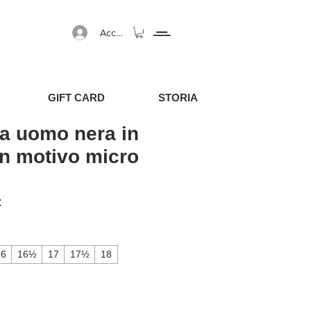
Accedi
GIFT CARD
STORIA
a uomo nera in
n motivo micro
egolare
Prezzo scontato
€
16
16½
17
17½
18