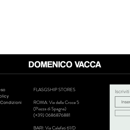
FLASGSHIP STORES
eso
Iscrivit
olicy
R
OMA: Via della Croce 5
 Condizioni
(Piazza di Spagna)
(+39) 0686876881
BARI: Via Calefati 61/D