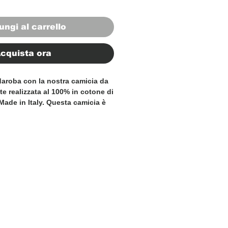
ungi al carrello
cquista ora
rdaroba con la nostra camicia da
 realizzata al 100% in cotone di
Made in Italy. Questa camicia è
zionata per un look sofisticato
o per ogni occasione esclusiva.
agli, comprese le cuciture
ta fattura, rendono questa
 elegante e senza tempo alla
uomo. Che tu ti stia vestendo per
ro o un evento formale, la nostra
 Italia offre la perfetta
ort, stile e lusso. Scopri la
impareggiabili della nostra
concediti il massimo della moda