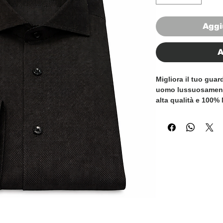
Aggi
A
Migliora il tuo gua
uomo lussuosamente
alta qualità e 100% 
sapientemente confe
e raffinato, perfett
L'attenzione ai dett
pregiate e la squisi
camicia un'aggiunta
collezione di ogni 
un incontro di lavo
camicia realizzata in
combinazione di comf
qualità e il design 
camicia da uomo e 