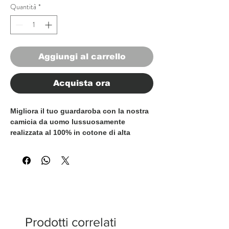
Quantità
*
Aggiungi al carrello
Acquista ora
Migliora il tuo guardaroba con la nostra
camicia da uomo lussuosamente
realizzata al 100% in cotone di alta
qualità e 100% Made in Italy. Questa
camicia è sapientemente confezionata
per un look sofisticato e raffinato,
perfetto per ogni occasione esclusiva.
L'attenzione ai dettagli, comprese le
cuciture pregiate e la squisita fattura,
rendono questa camicia un'aggiunta
elegante e senza tempo alla collezione
Prodotti correlati