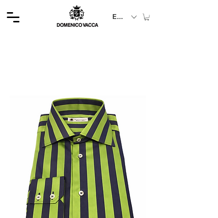
EUR (€)