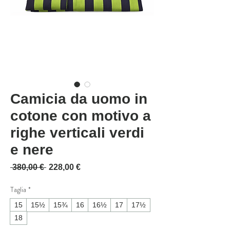
Camicia da uomo in
cotone con motivo a
righe verticali verdi
e nere
Prezzo regolare
Prezzo scontato
 380,00 € 
228,00 €
Taglia
*
15
15½
15¾
16
16½
17
17½
18