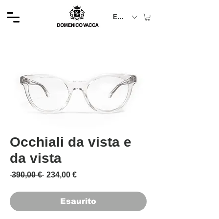
EUR (€)
Occhiali da vista e
da vista
Prezzo regolare
Prezzo scontato
 390,00 € 
234,00 €
Esaurito