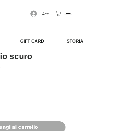
Accedi
GIFT CARD
STORIA
gio scuro
egolare
Prezzo scontato
€
ungi al carrello