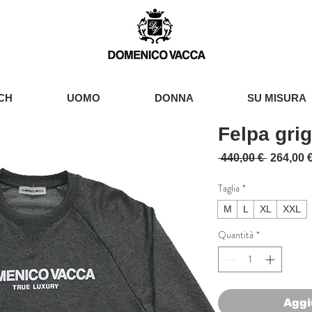
CH
UOMO
DONNA
SU MISURA
Felpa gri
Prezzo r
 440,00 € 
264,00 
Taglia
*
M
L
XL
XXL
Quantità
*
Aggi