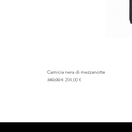
Camicia nera di mezzanotte
Prezzo regolare
Prezzo scontato
340,00 €
204,00 €