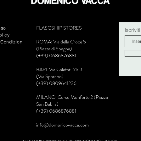
FLASGSHIP STORES
eso
Iscrivit
olicy
R
OMA: Via della Croce 5
 Condizioni
(Piazza di Spagna)
(+39) 0686876881
BARI: Via Calefati 61/D
(Via Sparano)
(+39) 0809641236
MILANO: Corso Monforte 2 (Piazza
San Babila)
(+39) 0686876881
info@domenicovacca.com