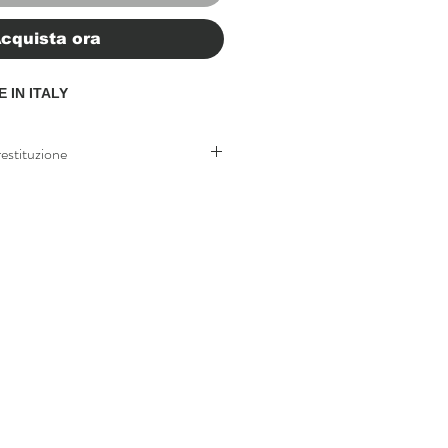
cquista ora
E IN ITALY
restituzione
stituzione