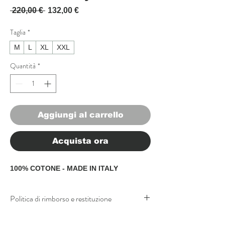
Prezzo regolare
Prezzo scontato
 220,00 € 
132,00 €
Taglia
*
M
L
XL
XXL
Quantità
*
Aggiungi al carrello
Acquista ora
100% COTONE - MADE IN ITALY
Politica di rimborso e restituzione
Politica di rimborso e restituzione