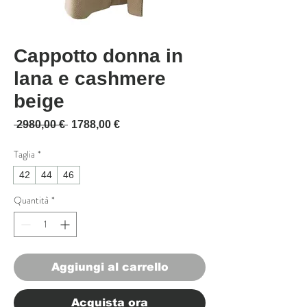
Cappotto donna in
lana e cashmere
beige
Prezzo regolare
Prezzo scontato
 2980,00 € 
1788,00 €
Taglia
*
42
44
46
Quantità
*
Aggiungi al carrello
Acquista ora