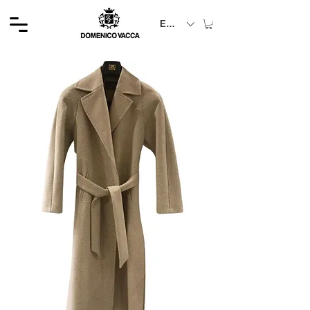
EUR (€)