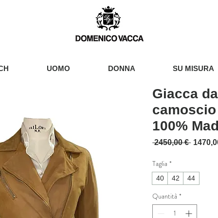
CH
UOMO
DONNA
SU MISURA
Giacca da
camoscio 
100% Made
Prezzo 
 2450,00 € 
1470,0
Taglia
*
40
42
44
Quantità
*