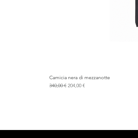
Camicia nera di mezzanotte
Prezzo regolare
Prezzo scontato
340,00 €
204,00 €