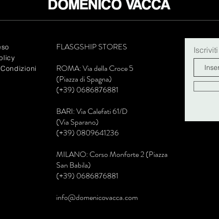
FLASGSHIP STORES
eso
Iscrivit
olicy
R
OMA: Via della Croce 5
 Condizioni
(Piazza di Spagna)
(+39) 0686876881
BARI: Via Calefati 61/D
(Via Sparano)
(+39) 0809641236
MILANO: Corso Monforte 2 (Piazza
San Babila)
(+39) 0686876881
info@domenicovacca.com