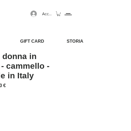
Accedi
GIFT CARD
STORIA
 donna in
- cammello -
 in Italy
regolare
Prezzo scontato
0 €