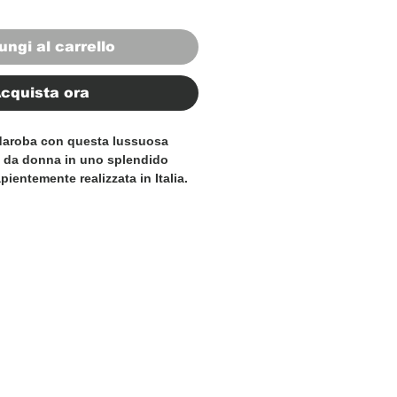
ungi al carrello
cquista ora
rdaroba con questa lussuosa
 da donna in uno splendido
ientemente realizzata in Italia.
pelle scamosciata al 100%, questa
inatezza ed eleganza. La
a e il design elegante lo rendono
empo alla collezione di
asi donna. Che tu ti stia
serata fuori o desideri
o glamour al tuo completo
iacca è la scelta perfetta.
e lavorazione artigianale italiana
ile con questa squisita giacca in