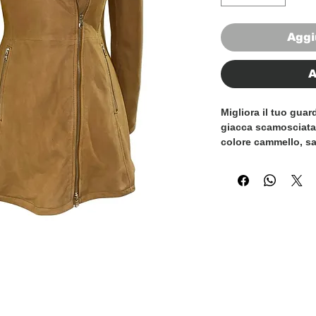
Aggi
A
Migliora il tuo gua
giacca scamosciata
colore cammello, sap
Realizzata in vera 
giacca trasuda raff
vestibilità su misur
un'aggiunta senza t
capispalla di qualsi
preparando per una 
aggiungere un tocc
quotidiano, questa g
Concediti la miglior
e migliora il tuo st
pelle scamosciata.